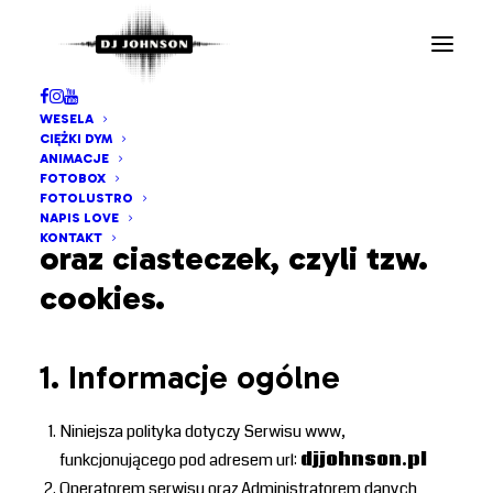
Polityka prywatności
opisuje zasady
WESELA
przetwarzania przez nas
CIĘŻKI DYM
ANIMACJE
informacji na Twój temat,
FOTOBOX
FOTOLUSTRO
w tym danych osobowych
NAPIS LOVE
KONTAKT
oraz ciasteczek, czyli tzw.
cookies.
1. Informacje ogólne
Niniejsza polityka dotyczy Serwisu www,
funkcjonującego pod adresem url:
djjohnson.pl
Operatorem serwisu oraz Administratorem danych